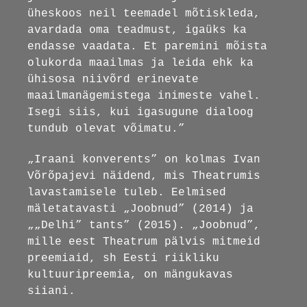
üheskoos neil teemadel mõtiskleda,
avardada oma teadmust, igaüks ka
endasse vaadata. Et paremini mõista
olukorda maailmas ja leida ehk ka
ühisosa niivõrd erinevate
maailmanägemistega inimeste vahel.
Isegi siis, kui igasugune dialoog
tundub olevat võimatu.”
„Iraani konverents” on kolmas Ivan
Võrõpajevi näidend, mis Theatrumis
lavastamisele tuleb. Eelmised
mäletatavasti „Joobnud” (2014) ja
„„Delhi” tants” (2015). „Joobnud”,
mille eest Theatrum pälvis mitmeid
preemiaid, sh Eesti riikliku
kultuuripreemia, on mängukavas
siiani.