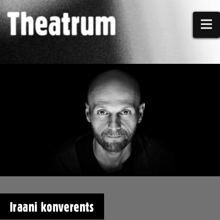
N
Iraani konverents