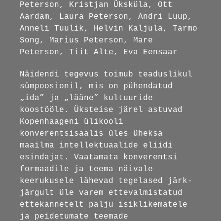
Peterson, Kristjan Üksküla, Ott
Aardam, Laura Peterson, Andri Luup,
Anneli Tuulik, Helvin Kaljula, Tarmo
Song, Marius Peterson, Mare
Peterson, Tiit Alte, Eva Eensaar
Näidendi tegevus toimub teaduslikul
sümpoosionil, mis on pühendatud
„ida” ja „lääne” kultuuride
koostööle. Üksteise järel astuvad
Kopenhaageni ülikooli
konverentsisaalis üles üheksa
maailma intellektuaalide eliidi
esindajat. Vaatamata konverentsi
formaadile ja teema näivale
keerukusele lähevad tegelased järk-
järgult üle varem ettevalmistatud
ettekannetelt palju isiklikematele
ja peidetumate teemade