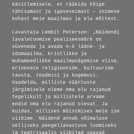
käsitlemisele, et rääkida kõige
tähtsamast ja igaveseimast – inimese
kohast meie maailmas ja elu mõttest.
Lavastaja Lembit Peterson: „Näidendi
lavaletoomise pealiseesmärk on
süveneda ja avada n-ö lääne- ja
idamaailma, kristlikke ja
muhameedlikke maailmanägemise viise,
erinevate religioonide, kultuuride
tausta, teadmisi ja kogemusi.
Vaadelda, milliste väärtuste
järgimisele oleme oma elu rajanud
tegelikult ja millistele arvame
endid oma elu rajanud olevat. Ja
kuidas, millises mõistmises meie ise
viibime. Näidend annab võimaluse
selliseks peegellavastuse loomiseks
ja teatrisaalis viibijad saavad